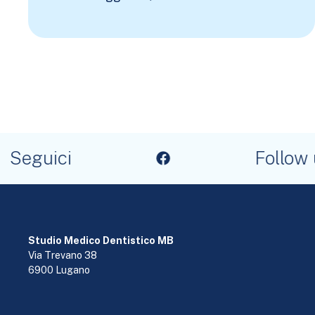
eguici
Follow us
Studio Medico Dentistico MB
Via Trevano 38
6900 Lugano