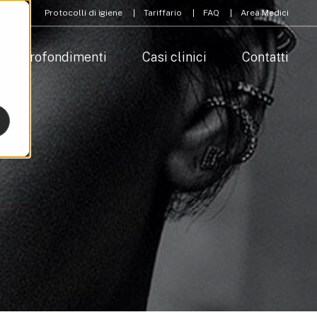
Protocolli di igiene
Tariffario
FAQ
Area Medici
Approfondimenti
Casi clinici
Contatti