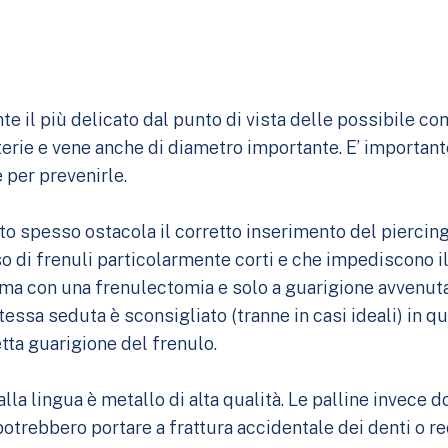
te il più delicato dal punto di vista delle possibile com
terie e vene anche di diametro importante. E’ importan
 per prevenirle.
olto spesso ostacola il corretto inserimento del piercin
aso di frenuli particolarmente corti e che impediscono 
ima con una frenulectomia e solo a guarigione avvenuta 
tessa seduta è sconsigliato (tranne in casi ideali) in q
ta guarigione del frenulo.
 alla lingua è metallo di alta qualità. Le palline invece
potrebbero portare a frattura accidentale dei denti o rec