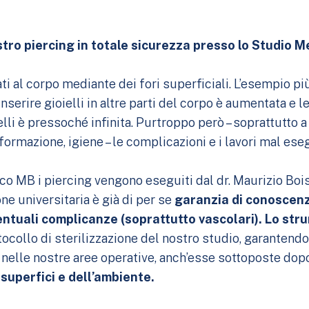
stro piercing in totale sicurezza presso lo Studio 
cati al corpo mediante dei fori superficiali. L’esempio p
inserire gioielli in altre parti del corpo è aumentata e 
lli è pressoché infinita. Purtroppo però – soprattutto 
formazione, igiene – le complicazioni e i lavori mal es
o MB i piercing vengono eseguiti dal dr. Maurizio Boi
ne universitaria è già di per se
garanzia di conoscenz
ventuali complicanze (soprattutto vascolari). Lo str
ocollo di sterilizzazione del nostro studio, garantendo l
 nelle nostre aree operative, anch’esse sottoposte dopo
 superfici e dell’ambiente.