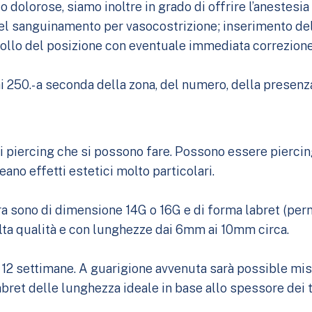
 o dolorose, siamo inoltre in grado di offrire l’anestesi
del sanguinamento per vasocostrizione; inserimento del
rollo del posizione con eventuale immediata correzione
 ai 250.- a seconda della zona, del numero, della presenz
 di piercing che si possono fare. Possono essere pierci
eano effetti estetici molto particolari.
a sono di dimensione 14G o 16G e di forma labret (perno
 alta qualità e con lunghezze dai 6mm ai 10mm circa.
le 12 settimane. A guarigione avvenuta sarà possible m
abret delle lunghezza ideale in base allo spessore dei 