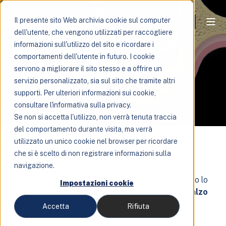
Il presente sito Web archivia cookie sul computer
dell'utente, che vengono utilizzati per raccogliere
Rialzo seno
informazioni sull'utilizzo del sito e ricordare i
comportamenti dell'utente in futuro. I cookie
mascellare
servono a migliorare il sito stesso e a offrire un
servizio personalizzato, sia sul sito che tramite altri
supporti. Per ulteriori informazioni sui cookie,
consultare l'informativa sulla privacy.
Se non si accetta l'utilizzo, non verrà tenuta traccia
del comportamento durante visita, ma verrà
utilizzato un unico cookie nel browser per ricordare
che si è scelto di non registrare informazioni sulla
navigazione.
Tra gli interventi di
chirurgia orale
praticati presso lo
Impostazioni cookie
Studio Medico Dentistico MB
, rientra anche il
rialzo
del seno mascellare
a scopo pre-implantare.
Accetta
Rifiuta