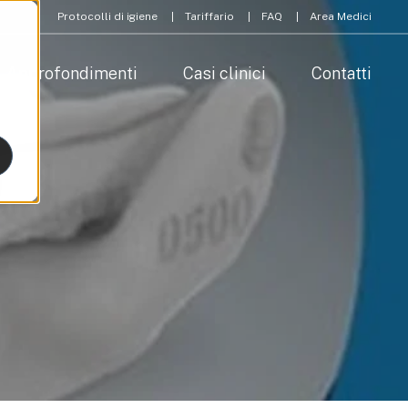
Protocolli di igiene
Tariffario
FAQ
Area Medici
Approfondimenti
Casi clinici
Contatti