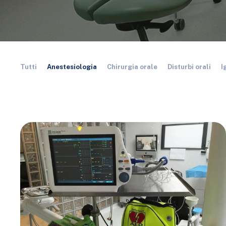
Tutti
Anestesiologia
Chirurgia orale
Disturbi orali
I