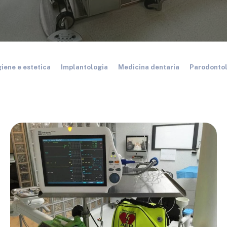
giene e estetica
Implantologia
Medicina dentaria
Parodonto