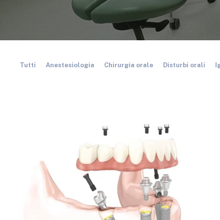
Tutti
Anestesiologia
Chirurgia orale
Disturbi orali
I