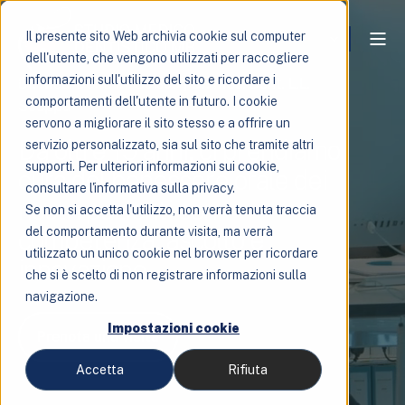
Il presente sito Web archivia cookie sul computer
dell'utente, che vengono utilizzati per raccogliere
informazioni sull'utilizzo del sito e ricordare i
Dr. Med. Dent. M. Boisco | Dr. Med. Dent. L.L.
comportamenti dell'utente in futuro. I cookie
Scuppa
servono a migliorare il sito stesso e a offrire un
Da oltre 15 anni, ci prendiamo
servizio personalizzato, sia sul sito che tramite altri
supporti. Per ulteriori informazioni sui cookie,
cura del benessere orale dei
consultare l'informativa sulla privacy.
nostri pazienti con
Se non si accetta l'utilizzo, non verrà tenuta traccia
competenza, ascolto e
del comportamento durante visita, ma verrà
utilizzato un unico cookie nel browser per ricordare
innovazione.
che si è scelto di non registrare informazioni sulla
navigazione.
Impostazioni cookie
Prenota una visita
Accetta
Rifiuta