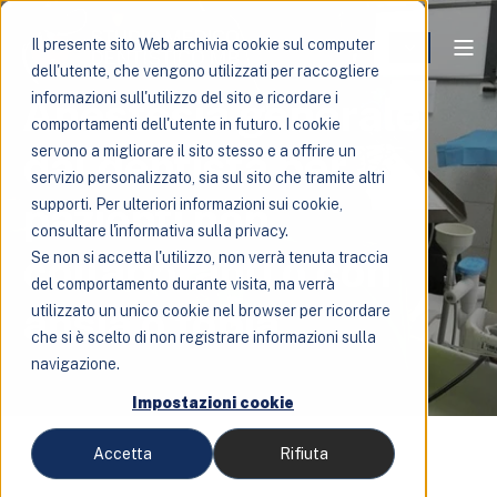
Il presente sito Web archivia cookie sul computer
dell'utente, che vengono utilizzati per raccogliere
Anestesia generale
informazioni sull'utilizzo del sito e ricordare i
comportamenti dell'utente in futuro. I cookie
dal dentista per
servono a migliorare il sito stesso e a offrire un
servizio personalizzato, sia sul sito che tramite altri
pazienti non
supporti. Per ulteriori informazioni sui cookie,
consultare l'informativa sulla privacy.
collaboranti o con
Se non si accetta l'utilizzo, non verrà tenuta traccia
del comportamento durante visita, ma verrà
ansia o fobia
utilizzato un unico cookie nel browser per ricordare
che si è scelto di non registrare informazioni sulla
navigazione.
Impostazioni cookie
Accetta
Rifiuta