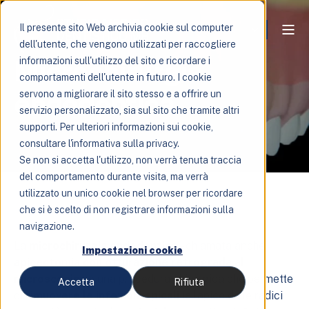
Il presente sito Web archivia cookie sul computer
dell'utente, che vengono utilizzati per raccogliere
Microchirurgia
informazioni sull'utilizzo del sito e ricordare i
comportamenti dell'utente in futuro. I cookie
endodontica
servono a migliorare il sito stesso e a offrire un
servizio personalizzato, sia sul sito che tramite altri
supporti. Per ulteriori informazioni sui cookie,
consultare l'informativa sulla privacy.
Se non si accetta l'utilizzo, non verrà tenuta traccia
del comportamento durante visita, ma verrà
utilizzato un unico cookie nel browser per ricordare
che si è scelto di non registrare informazioni sulla
navigazione.
La
microchirurgia endodontica
– chiamata anche
Impostazioni cookie
apicectomia con otturazione retrograda al
microscopio
– é una procedura chirurgica che permette
Accetta
Rifiuta
di
rimuovere le infezioni apicali
(all’apice delle radici