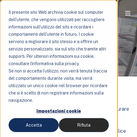
Il presente sito Web archivia cookie sul computer
dell'utente, che vengono utilizzati per raccogliere
Consultazione
informazioni sull'utilizzo del sito e ricordare i
comportamenti dell'utente in futuro. I cookie
iniziale
servono a migliorare il sito stesso e a offrire un
servizio personalizzato, sia sul sito che tramite altri
supporti. Per ulteriori informazioni sui cookie,
consultare l'informativa sulla privacy.
Se non si accetta l'utilizzo, non verrà tenuta traccia
del comportamento durante visita, ma verrà
utilizzato un unico cookie nel browser per ricordare
che si è scelto di non registrare informazioni sulla
navigazione.
La consultazione iniziale è il primo passo per instaurare
Impostazioni cookie
un rapporto medico-paziente fiducioso e duraturo
oppure per intraprendere in maniera ottimale un
Accetta
Rifiuta
percorso riabilitativo del cavo orale, sia esso semplice