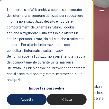
Il presente sito Web archivia cookie sul computer
dell'utente, che vengono utilizzati per raccogliere
Ritrattamenti
informazioni sull'utilizzo del sito e ricordare i
comportamenti dell'utente in futuro. I cookie
endodontici
servono a migliorare il sito stesso e a offrire un
servizio personalizzato, sia sul sito che tramite altri
supporti. Per ulteriori informazioni sui cookie,
consultare l'informativa sulla privacy.
Se non si accetta l'utilizzo, non verrà tenuta traccia
del comportamento durante visita, ma verrà
utilizzato un unico cookie nel browser per ricordare
che si è scelto di non registrare informazioni sulla
navigazione.
I
ritrattamenti endodontici
sono trattamenti canalari
Impostazioni cookie
secondari, nei casi in cui gli elementi dentari presentino
ancora dei problemi di infezioni malgrado la precedente
Accetta
Rifiuta
devitalizzazione.