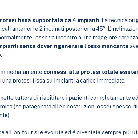
rotesi fissa supportata da 4 impianti
. La tecnica ori
icali anteriori e 2 inclinati posteriori a 45°. L’inclinazi
normalmente l’osso va incontro a una maggiore carenza 
impianti senza dover rigenerare l’osso mancante
ave
.
i immediatamente
connessi alla protesi totale esiste
i una protesi fissa su impianti a carico immediato.
tte tuttora di riabilitare i pazienti completamente ed
ca (se paragonata alle ricostruzioni osse) spesso riu
nte).
a all-on-four si é evoluta ed é diventata sempre più uti