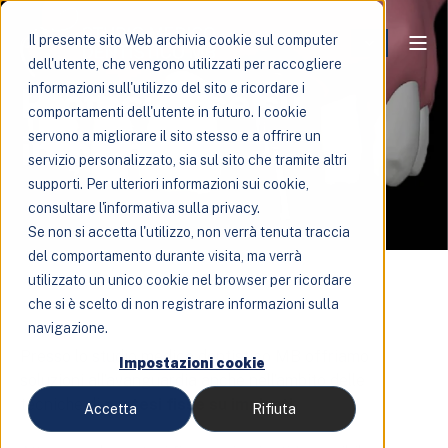
Il presente sito Web archivia cookie sul computer
dell'utente, che vengono utilizzati per raccogliere
Protesi fisse su
informazioni sull'utilizzo del sito e ricordare i
comportamenti dell'utente in futuro. I cookie
impianti
servono a migliorare il sito stesso e a offrire un
servizio personalizzato, sia sul sito che tramite altri
supporti. Per ulteriori informazioni sui cookie,
consultare l'informativa sulla privacy.
Se non si accetta l'utilizzo, non verrà tenuta traccia
del comportamento durante visita, ma verrà
utilizzato un unico cookie nel browser per ricordare
che si è scelto di non registrare informazioni sulla
navigazione.
Presso lo studio medico dentistico MB offriamo
Impostazioni cookie
soluzioni all’avanguardia anche nell’ambito delle
tecniche di
protesi fisse su impianti
.
Accetta
Rifiuta