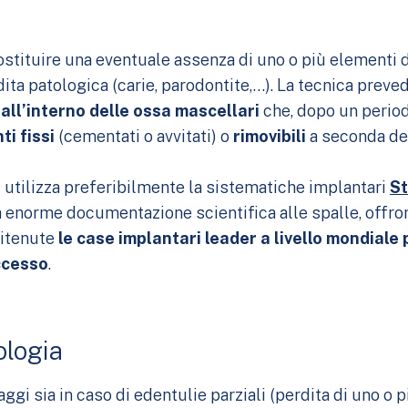
stituire una eventuale assenza di uno o più elementi de
dita patologica (carie, parodontite,…). La tecnica preve
io all’interno delle ossa mascellari
che, dopo un period
ti fissi
(cementati o avvitati) o
rimovibili
a seconda del
B
utilizza preferibilmente la sistematiche implantari
S
a enorme documentazione scientifica alle spalle, offro
ritenute
le case implantari leader a livello mondiale
uccesso
.
ologia
gi sia in caso di edentulie parziali (perdita di uno o p