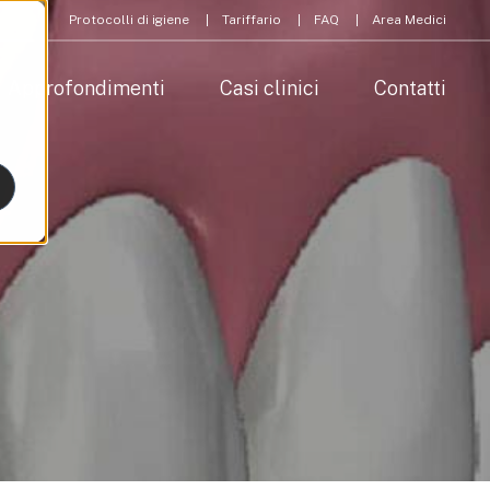
Protocolli di igiene
Tariffario
FAQ
Area Medici
Approfondimenti
Casi clinici
Contatti