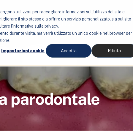
ngono utilizzati per raccogliere informazioni sull'utilizzo del sito e
liorare il sito stesso e a offrire un servizio personalizzato, sia sul sito
Servizi
Chi siamo
Lo studio
ltare l'informativa sulla privacy.
mento durante visita, ma verrà utilizzato un unico cookie nel browser per
zione.
Impostazioni cookie
Accetta
Rifiuta
ia parodontale