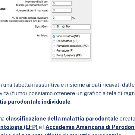
 una tabella riassuntiva e insieme ai dati ricavati dalle 
 vita (fumo) possiamo ottenere un grafico a tela di ragn
ttia parodontale individuale
.
ima
classificazione della malattia parodontale
creata
ntologia (EFP)
e l’
Accademia Americana di Parodon