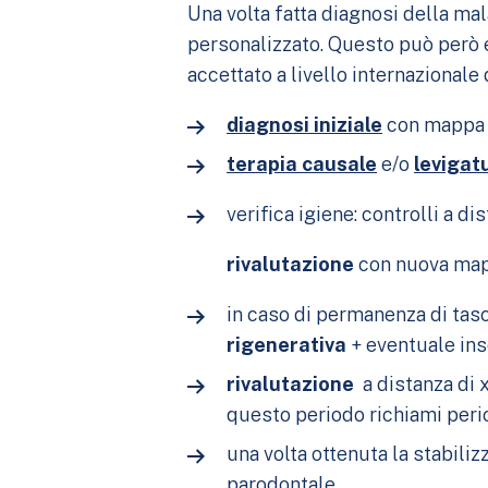
Una volta fatta diagnosi della mal
personalizzato. Questo può però 
accettato a livello internazionale
diagnosi iniziale
con mappa p
terapia causale
e/o
levigat
verifica igiene: controlli a di
rivalutazione
con nuova mapp
in caso di permanenza di tas
rigenerativa
+ eventuale in
rivalutazione
a distanza di 
questo periodo richiami perio
una volta ottenuta la stabiliz
parodontale.