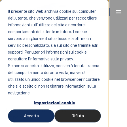
Il presente sito Web archivia cookie sul computer
dell'utente, che vengono utilizzati per raccogliere
L-PRF:
informazioni sull'utilizzo del sito e ricordare i
comportamenti dell'utente in futuro. I cookie
rigenerazione dei
servono a migliorare il sito stesso e a offrire un
servizio personalizzato, sia sul sito che tramite altri
tessuti
supporti. Per ulteriori informazioni sui cookie,
consultare l'informativa sulla privacy.
Se non si accetta l'utilizzo, non verrà tenuta traccia
del comportamento durante visita, ma verrà
utilizzato un unico cookie nel browser per ricordare
che si è scelto di non registrare informazioni sulla
navigazione.
Impostazioni cookie
L-PRF: Concentrati piastrinici di II
generazione
Accetta
Rifiuta