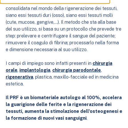
I concentrati piastrinici sono una realtà ormai
consolidata nel mondo della rigenerazione dei tessuti,
siano essi tessuti duri (osso), siano essi tessuti molli
(cute, mucose, gengive,…). Il metodo che sta alla base
del suo utilizzo, si basa su un protocollo che prevede tre
step: prelevare e centrifugare il sangue del paziente;
rimuovere il coagulo di fibrina; processarlo nella forma
e dimensione necessaria al suo utilizzo.
I campi di impiego sono infatti presenti in
chirurgia
orale
,
implantologia
,
chirurgia parodontale
,
rigenerativa
, plastica, maxillo-facciale ed in medicina
estetica.
Il PRF è un biomateriale autologo al 100%, accelera
la guarigione delle ferite e la rigenerazione dei
tessuti, aumenta la stimolazione dell’osteogenesi e
la formazione di nuovi vasi sanguigni
.